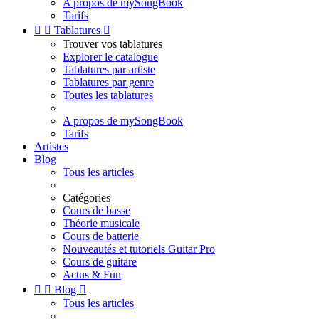
A propos de mySongBook
Tarifs


Tablatures

Trouver vos tablatures
Explorer le catalogue
Tablatures par artiste
Tablatures par genre
Toutes les tablatures
A propos de mySongBook
Tarifs
Artistes
Blog
Tous les articles
Catégories
Cours de basse
Théorie musicale
Cours de batterie
Nouveautés et tutoriels Guitar Pro
Cours de guitare
Actus & Fun


Blog

Tous les articles