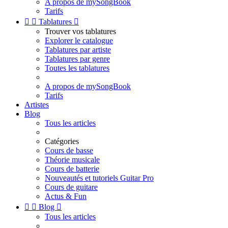
A propos de mySongBook
Tarifs


Tablatures

Trouver vos tablatures
Explorer le catalogue
Tablatures par artiste
Tablatures par genre
Toutes les tablatures
A propos de mySongBook
Tarifs
Artistes
Blog
Tous les articles
Catégories
Cours de basse
Théorie musicale
Cours de batterie
Nouveautés et tutoriels Guitar Pro
Cours de guitare
Actus & Fun


Blog

Tous les articles