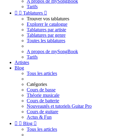
A propos de mySongBook
Tarifs


Tablatures

Trouver vos tablatures
Explorer le catalogue
Tablatures par artiste
Tablatures par genre
Toutes les tablatures
A propos de mySongBook
Tarifs
Artistes
Blog
Tous les articles
Catégories
Cours de basse
Théorie musicale
Cours de batterie
Nouveautés et tutoriels Guitar Pro
Cours de guitare
Actus & Fun


Blog

Tous les articles