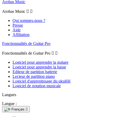
Arobas Music
Arobas Music


Qui sommes-nous ?
Presse
Aide
Affiliation
Fonctionnalités de Guitar Pro
Fonctionnalités de Guitar Pro


Logiciel pour apprendre la guitare
Logiciel pour apprendre la basse
Editeur de partition batterie
Lecteur de partition piano
Logiciel d'apprentissage du ukulélé
Logiciel de notation musicale
Langues
Langue :
Français
