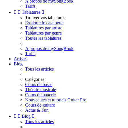
A propos de mySongBook
Tarifs


Tablatures

Trouver vos tablatures
Explorer le catalogue
Tablatures par artiste
Tablatures par genre
Toutes les tablatures
A propos de mySongBook
Tarifs
Artistes
Blog
Tous les articles
Catégories
Cours de basse
Théorie musicale
Cours de batterie
Nouveautés et tutoriels Guitar Pro
Cours de guitare
Actus & Fun


Blog

Tous les articles