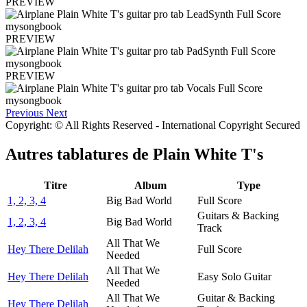
PREVIEW
PREVIEW
PREVIEW
Previous
Next
Copyright: © All Rights Reserved - International Copyright Secured
Autres tablatures de
Plain White T's
Titre
Album
Type
1, 2, 3, 4
Big Bad World
Full Score
Guitars & Backing
1, 2, 3, 4
Big Bad World
Track
All That We
Hey There Delilah
Full Score
Needed
All That We
Hey There Delilah
Easy Solo Guitar
Needed
All That We
Guitar & Backing
Hey There Delilah