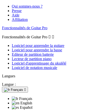
Qui sommes-nous ?
Presse
Aide
Affiliation
Fonctionnalités de Guitar Pro
Fonctionnalités de Guitar Pro


Logiciel pour apprendre la guitare
Logiciel pour apprendre la basse
Editeur de partition batterie
Lecteur de partition piano
Logiciel d'apprentissage du ukulélé
Logiciel de notation musicale
Langues
Langue :
Français

Français
English
Español