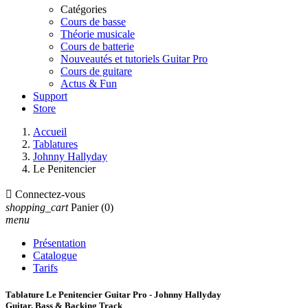
Catégories
Cours de basse
Théorie musicale
Cours de batterie
Nouveautés et tutoriels Guitar Pro
Cours de guitare
Actus & Fun
Support
Store
Accueil
Tablatures
Johnny Hallyday
Le Penitencier

Connectez-vous
shopping_cart
Panier
(0)
menu
Présentation
Catalogue
Tarifs
Tablature Le Penitencier Guitar Pro - Johnny Hallyday
Guitar, Bass & Backing Track