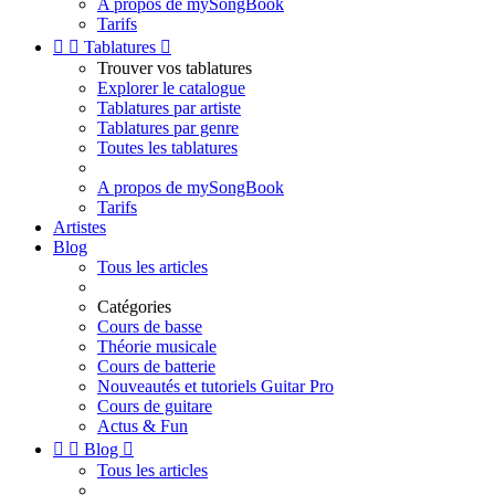
A propos de mySongBook
Tarifs


Tablatures

Trouver vos tablatures
Explorer le catalogue
Tablatures par artiste
Tablatures par genre
Toutes les tablatures
A propos de mySongBook
Tarifs
Artistes
Blog
Tous les articles
Catégories
Cours de basse
Théorie musicale
Cours de batterie
Nouveautés et tutoriels Guitar Pro
Cours de guitare
Actus & Fun


Blog

Tous les articles