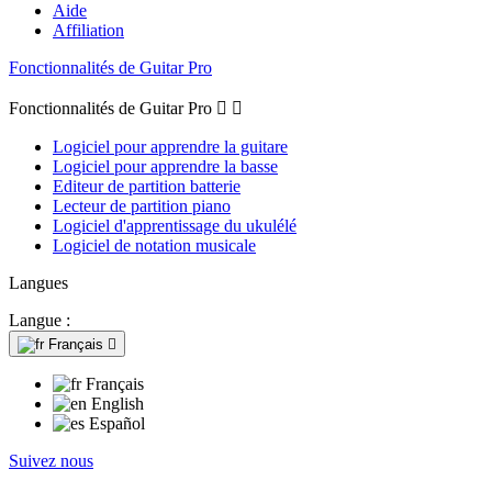
Aide
Affiliation
Fonctionnalités de Guitar Pro
Fonctionnalités de Guitar Pro


Logiciel pour apprendre la guitare
Logiciel pour apprendre la basse
Editeur de partition batterie
Lecteur de partition piano
Logiciel d'apprentissage du ukulélé
Logiciel de notation musicale
Langues
Langue :
Français

Français
English
Español
Suivez nous