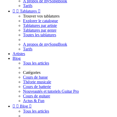
A propos de mySongBook
Tarifs


Tablatures

Trouver vos tablatures
Explorer le catalogue
Tablatures par artiste
Tablatures par genre
Toutes les tablatures
A propos de mySongBook
Tarifs
Artistes
Blog
Tous les articles
Catégories
Cours de basse
Théorie musicale
Cours de batterie
Nouveautés et tutoriels Guitar Pro
Cours de guitare
Actus & Fun


Blog

Tous les articles