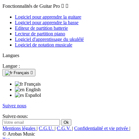
Fonctionnalités de Guitar Pro


Logiciel pour apprendre la guitare
Logiciel pour apprendre la basse
Editeur de partition batterie
Lecteur de partition piano
Logiciel d'apprentissage du ukulélé
Logiciel de notation musicale
Langues
Langue :
Français

Français
English
Español
Suivez nous
Suivez-nous:
Mentions légales
|
C.G.U.
|
C.G.V.
|
Confidentialité et vie privée
|
© Arobas Music