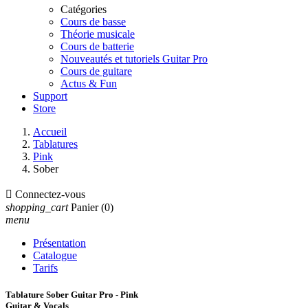
Catégories
Cours de basse
Théorie musicale
Cours de batterie
Nouveautés et tutoriels Guitar Pro
Cours de guitare
Actus & Fun
Support
Store
Accueil
Tablatures
Pink
Sober

Connectez-vous
shopping_cart
Panier
(0)
menu
Présentation
Catalogue
Tarifs
Tablature Sober Guitar Pro - Pink
Guitar & Vocals