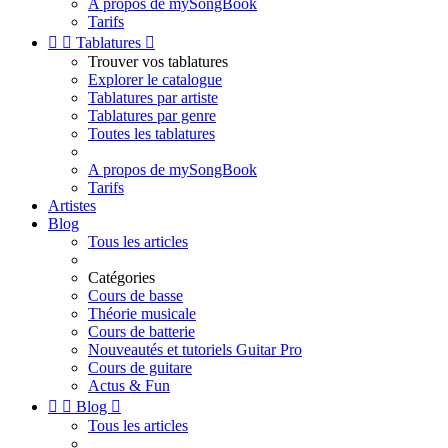
A propos de mySongBook
Tarifs


Tablatures

Trouver vos tablatures
Explorer le catalogue
Tablatures par artiste
Tablatures par genre
Toutes les tablatures
A propos de mySongBook
Tarifs
Artistes
Blog
Tous les articles
Catégories
Cours de basse
Théorie musicale
Cours de batterie
Nouveautés et tutoriels Guitar Pro
Cours de guitare
Actus & Fun


Blog

Tous les articles