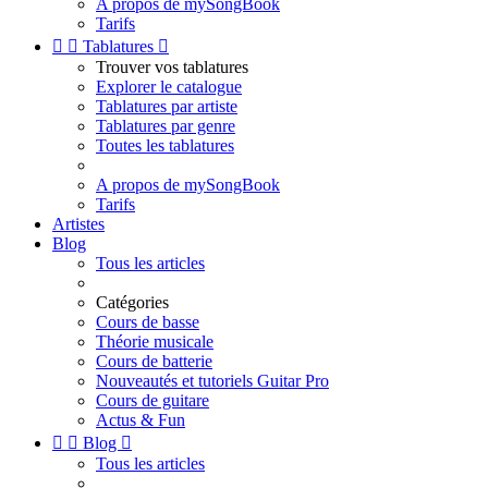
A propos de mySongBook
Tarifs


Tablatures

Trouver vos tablatures
Explorer le catalogue
Tablatures par artiste
Tablatures par genre
Toutes les tablatures
A propos de mySongBook
Tarifs
Artistes
Blog
Tous les articles
Catégories
Cours de basse
Théorie musicale
Cours de batterie
Nouveautés et tutoriels Guitar Pro
Cours de guitare
Actus & Fun


Blog

Tous les articles