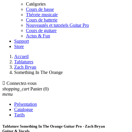
Catégories
Cours de basse
Théorie musicale
Cours de batterie
Nouveautés et tutoriels Guitar Pro
Cours de guitare
Actus & Fun
Support
Store
Accueil
Tablatures
Zach Bryan
Something In The Orange

Connectez-vous
shopping_cart
Panier
(0)
menu
Présentation
Catalogue
Tarifs
Tablature Something In The Orange Guitar Pro - Zach Bryan
Guitar & Vocals