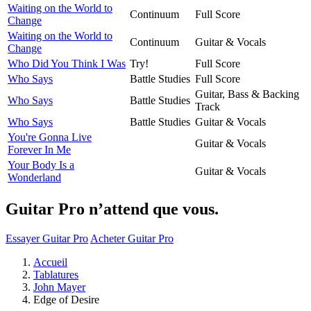
Waiting on the World to
Continuum
Full Score
Change
Waiting on the World to
Continuum
Guitar & Vocals
Change
Who Did You Think I Was
Try!
Full Score
Who Says
Battle Studies
Full Score
Guitar, Bass & Backing
Who Says
Battle Studies
Track
Who Says
Battle Studies
Guitar & Vocals
You're Gonna Live
Guitar & Vocals
Forever In Me
Your Body Is a
Guitar & Vocals
Wonderland
Guitar Pro n’attend que vous.
Essayer Guitar Pro
Acheter Guitar Pro
Accueil
Tablatures
John Mayer
Edge of Desire