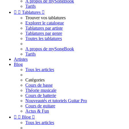
A propos de mySongBook
Tarifs


Tablatures

Trouver vos tablatures
Explorer le catalogue
Tablatures par artiste
Tablatures par genre
Toutes les tablatures
A propos de mySongBook
Tarifs
Artistes
Blog
Tous les articles
Catégories
Cours de basse
Théorie musicale
Cours de batterie
Nouveautés et tutoriels Guitar Pro
Cours de guitare
Actus & Fun


Blog

Tous les articles