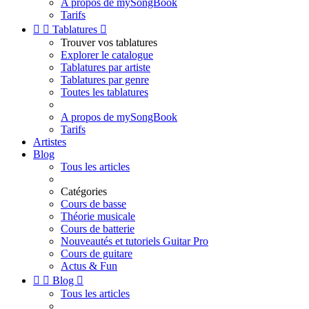
A propos de mySongBook
Tarifs


Tablatures

Trouver vos tablatures
Explorer le catalogue
Tablatures par artiste
Tablatures par genre
Toutes les tablatures
A propos de mySongBook
Tarifs
Artistes
Blog
Tous les articles
Catégories
Cours de basse
Théorie musicale
Cours de batterie
Nouveautés et tutoriels Guitar Pro
Cours de guitare
Actus & Fun


Blog

Tous les articles