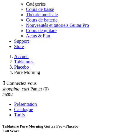
Catégories
Cours de basse
Théorie musicale
Cours de batterie
Nouveautés et tutoriels Guitar Pro
Cours de guitare
Actus & Fun
Support
Store
Accueil
Tablatures
Placebo
Pure Morning

Connectez-vous
shopping_cart
Panier
(0)
menu
Présentation
Catalogue
Tarifs
Tablature Pure Morning Guitar Pro - Placebo
Full Score