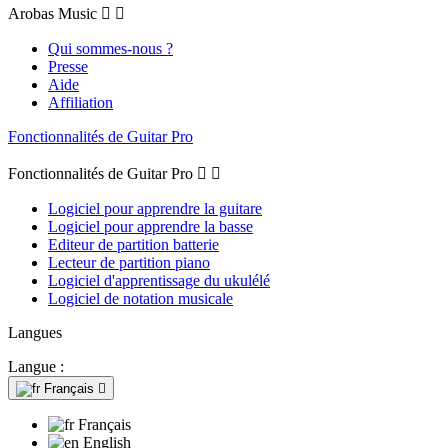
Arobas Music


Qui sommes-nous ?
Presse
Aide
Affiliation
Fonctionnalités de Guitar Pro
Fonctionnalités de Guitar Pro


Logiciel pour apprendre la guitare
Logiciel pour apprendre la basse
Editeur de partition batterie
Lecteur de partition piano
Logiciel d'apprentissage du ukulélé
Logiciel de notation musicale
Langues
Langue :
Français

Français
English