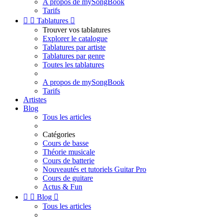
A propos de mySongBook
Tarifs


Tablatures

Trouver vos tablatures
Explorer le catalogue
Tablatures par artiste
Tablatures par genre
Toutes les tablatures
A propos de mySongBook
Tarifs
Artistes
Blog
Tous les articles
Catégories
Cours de basse
Théorie musicale
Cours de batterie
Nouveautés et tutoriels Guitar Pro
Cours de guitare
Actus & Fun


Blog

Tous les articles