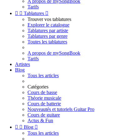
A propos de mySongBook
Tarifs


Tablatures

Trouver vos tablatures
Explorer le catalogue
Tablatures par artiste
Tablatures par genre
Toutes les tablatures
A propos de mySongBook
Tarifs
Artistes
Blog
Tous les articles
Catégories
Cours de basse
Théorie musicale
Cours de batterie
Nouveautés et tutoriels Guitar Pro
Cours de guitare
Actus & Fun


Blog

Tous les articles