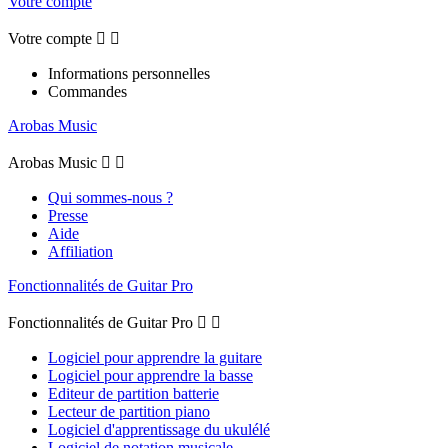
Votre compte
Votre compte


Informations personnelles
Commandes
Arobas Music
Arobas Music


Qui sommes-nous ?
Presse
Aide
Affiliation
Fonctionnalités de Guitar Pro
Fonctionnalités de Guitar Pro


Logiciel pour apprendre la guitare
Logiciel pour apprendre la basse
Editeur de partition batterie
Lecteur de partition piano
Logiciel d'apprentissage du ukulélé
Logiciel de notation musicale