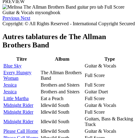
PREVIEW
Previous
Next
Copyright: © All Rights Reserved - International Copyright Secured
Autres tablatures de
The Allman
Brothers Band
Titre
Album
Type
Blue Sky
Guitar & Vocals
Every Hungry
The Allman Brothers
Full Score
Woman
Band
Jessica
Brothers and Sisters
Full Score
Jessica
Brothers and Sisters
Guitar Duet
Little Martha
Eat a Peach
Full Score
Midnight Rider
Idlewild South
Guitar & Vocals
Midnight Rider
Idlewild South
Full Score
Guitars, Bass & Backing
Midnight Rider
Idlewild South
Track
Please Call Home
Idlewild South
Guitar & Vocals
Please Call Home
Idlewild South
Full Score