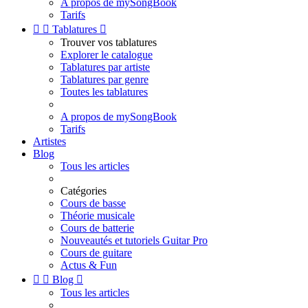
A propos de mySongBook
Tarifs


Tablatures

Trouver vos tablatures
Explorer le catalogue
Tablatures par artiste
Tablatures par genre
Toutes les tablatures
A propos de mySongBook
Tarifs
Artistes
Blog
Tous les articles
Catégories
Cours de basse
Théorie musicale
Cours de batterie
Nouveautés et tutoriels Guitar Pro
Cours de guitare
Actus & Fun


Blog

Tous les articles