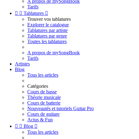
A propos de mySongBook
Tarifs


Tablatures

Trouver vos tablatures
Explorer le catalogue
Tablatures par artiste
Tablatures par genre
Toutes les tablatures
A propos de mySongBook
Tarifs
Artistes
Blog
Tous les articles
Catégories
Cours de basse
Théorie musicale
Cours de batterie
Nouveautés et tutoriels Guitar Pro
Cours de guitare
Actus & Fun


Blog

Tous les articles