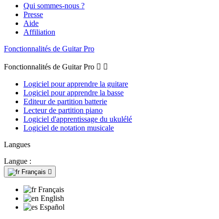
Qui sommes-nous ?
Presse
Aide
Affiliation
Fonctionnalités de Guitar Pro
Fonctionnalités de Guitar Pro


Logiciel pour apprendre la guitare
Logiciel pour apprendre la basse
Editeur de partition batterie
Lecteur de partition piano
Logiciel d'apprentissage du ukulélé
Logiciel de notation musicale
Langues
Langue :
Français

Français
English
Español