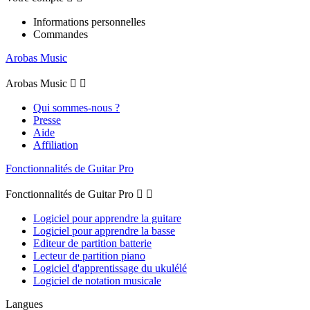
Informations personnelles
Commandes
Arobas Music
Arobas Music


Qui sommes-nous ?
Presse
Aide
Affiliation
Fonctionnalités de Guitar Pro
Fonctionnalités de Guitar Pro


Logiciel pour apprendre la guitare
Logiciel pour apprendre la basse
Editeur de partition batterie
Lecteur de partition piano
Logiciel d'apprentissage du ukulélé
Logiciel de notation musicale
Langues