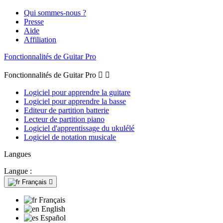
Qui sommes-nous ?
Presse
Aide
Affiliation
Fonctionnalités de Guitar Pro
Fonctionnalités de Guitar Pro


Logiciel pour apprendre la guitare
Logiciel pour apprendre la basse
Editeur de partition batterie
Lecteur de partition piano
Logiciel d'apprentissage du ukulélé
Logiciel de notation musicale
Langues
Langue :
Français

Français
English
Español