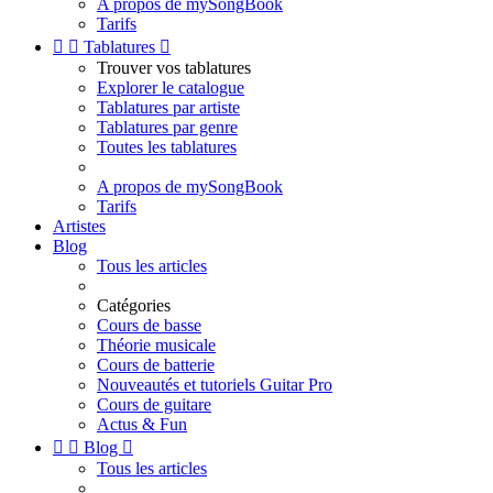
A propos de mySongBook
Tarifs


Tablatures

Trouver vos tablatures
Explorer le catalogue
Tablatures par artiste
Tablatures par genre
Toutes les tablatures
A propos de mySongBook
Tarifs
Artistes
Blog
Tous les articles
Catégories
Cours de basse
Théorie musicale
Cours de batterie
Nouveautés et tutoriels Guitar Pro
Cours de guitare
Actus & Fun


Blog

Tous les articles