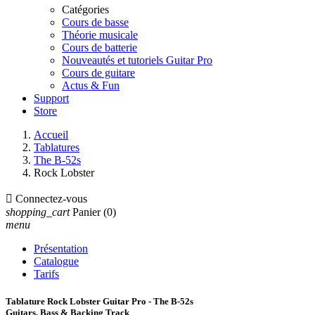
Catégories
Cours de basse
Théorie musicale
Cours de batterie
Nouveautés et tutoriels Guitar Pro
Cours de guitare
Actus & Fun
Support
Store
Accueil
Tablatures
The B-52s
Rock Lobster

Connectez-vous
shopping_cart
Panier
(0)
menu
Présentation
Catalogue
Tarifs
Tablature Rock Lobster Guitar Pro - The B-52s
Guitars, Bass & Backing Track