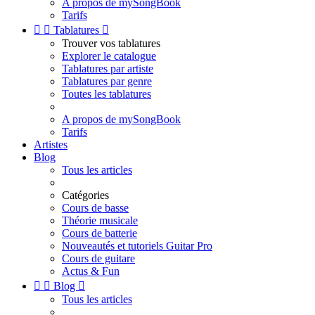
A propos de mySongBook
Tarifs


Tablatures

Trouver vos tablatures
Explorer le catalogue
Tablatures par artiste
Tablatures par genre
Toutes les tablatures
A propos de mySongBook
Tarifs
Artistes
Blog
Tous les articles
Catégories
Cours de basse
Théorie musicale
Cours de batterie
Nouveautés et tutoriels Guitar Pro
Cours de guitare
Actus & Fun


Blog

Tous les articles