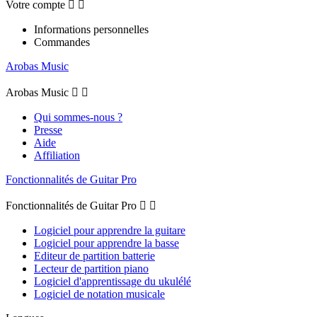
Votre compte


Informations personnelles
Commandes
Arobas Music
Arobas Music


Qui sommes-nous ?
Presse
Aide
Affiliation
Fonctionnalités de Guitar Pro
Fonctionnalités de Guitar Pro


Logiciel pour apprendre la guitare
Logiciel pour apprendre la basse
Editeur de partition batterie
Lecteur de partition piano
Logiciel d'apprentissage du ukulélé
Logiciel de notation musicale