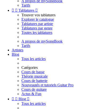
A propos de mySongBook
Tarifs


Tablatures

Trouver vos tablatures
Explorer le catalogue
Tablatures par artiste
Tablatures par genre
Toutes les tablatures
A propos de mySongBook
Tarifs
Artistes
Blog
Tous les articles
Catégories
Cours de basse
Théorie musicale
Cours de batterie
Nouveautés et tutoriels Guitar Pro
Cours de guitare
Actus & Fun


Blog

Tous les articles