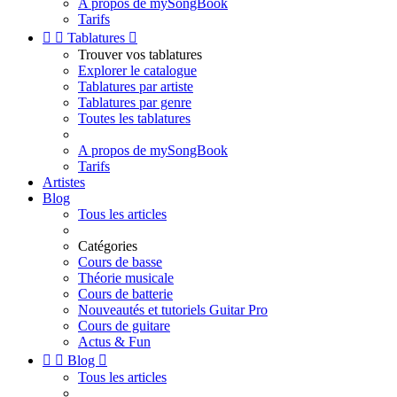
A propos de mySongBook
Tarifs


Tablatures

Trouver vos tablatures
Explorer le catalogue
Tablatures par artiste
Tablatures par genre
Toutes les tablatures
A propos de mySongBook
Tarifs
Artistes
Blog
Tous les articles
Catégories
Cours de basse
Théorie musicale
Cours de batterie
Nouveautés et tutoriels Guitar Pro
Cours de guitare
Actus & Fun


Blog

Tous les articles