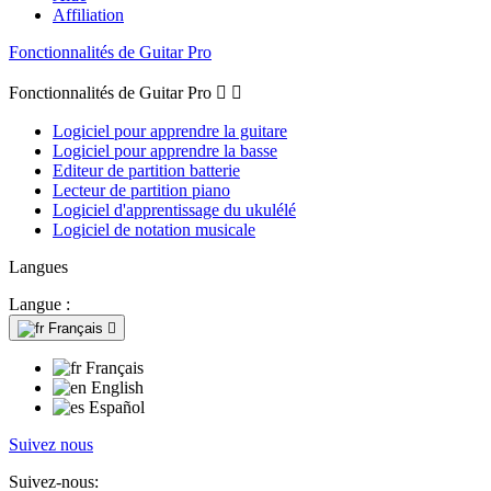
Affiliation
Fonctionnalités de Guitar Pro
Fonctionnalités de Guitar Pro


Logiciel pour apprendre la guitare
Logiciel pour apprendre la basse
Editeur de partition batterie
Lecteur de partition piano
Logiciel d'apprentissage du ukulélé
Logiciel de notation musicale
Langues
Langue :
Français

Français
English
Español
Suivez nous
Suivez-nous: