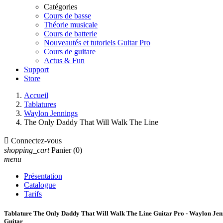
Catégories
Cours de basse
Théorie musicale
Cours de batterie
Nouveautés et tutoriels Guitar Pro
Cours de guitare
Actus & Fun
Support
Store
Accueil
Tablatures
Waylon Jennings
The Only Daddy That Will Walk The Line

Connectez-vous
shopping_cart
Panier
(0)
menu
Présentation
Catalogue
Tarifs
Tablature The Only Daddy That Will Walk The Line Guitar Pro - Waylon Jen
Guitar