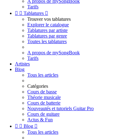
A propos de mySongBook
Tarifs


Tablatures

Trouver vos tablatures
Explorer le catalogue
Tablatures par artiste
Tablatures par genre
Toutes les tablatures
A propos de mySongBook
Tarifs
Artistes
Blog
Tous les articles
Catégories
Cours de basse
Théorie musicale
Cours de batterie
Nouveautés et tutoriels Guitar Pro
Cours de guitare
Actus & Fun


Blog

Tous les articles