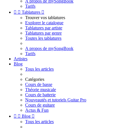
A propos de mySongBook
Tarifs


Tablatures

Trouver vos tablatures
Explorer le catalogue
Tablatures par artiste
Tablatures par genre
Toutes les tablatures
A propos de mySongBook
Tarifs
Artistes
Blog
Tous les articles
Catégories
Cours de basse
Théorie musicale
Cours de batterie
Nouveautés et tutoriels Guitar Pro
Cours de guitare
Actus & Fun


Blog

Tous les articles