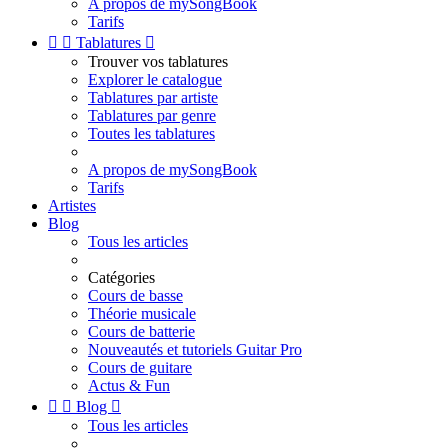
A propos de mySongBook
Tarifs


Tablatures

Trouver vos tablatures
Explorer le catalogue
Tablatures par artiste
Tablatures par genre
Toutes les tablatures
A propos de mySongBook
Tarifs
Artistes
Blog
Tous les articles
Catégories
Cours de basse
Théorie musicale
Cours de batterie
Nouveautés et tutoriels Guitar Pro
Cours de guitare
Actus & Fun


Blog

Tous les articles