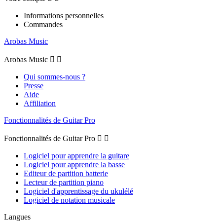
Informations personnelles
Commandes
Arobas Music
Arobas Music


Qui sommes-nous ?
Presse
Aide
Affiliation
Fonctionnalités de Guitar Pro
Fonctionnalités de Guitar Pro


Logiciel pour apprendre la guitare
Logiciel pour apprendre la basse
Editeur de partition batterie
Lecteur de partition piano
Logiciel d'apprentissage du ukulélé
Logiciel de notation musicale
Langues