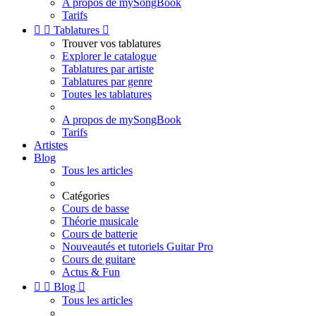
A propos de mySongBook
Tarifs


Tablatures

Trouver vos tablatures
Explorer le catalogue
Tablatures par artiste
Tablatures par genre
Toutes les tablatures
A propos de mySongBook
Tarifs
Artistes
Blog
Tous les articles
Catégories
Cours de basse
Théorie musicale
Cours de batterie
Nouveautés et tutoriels Guitar Pro
Cours de guitare
Actus & Fun


Blog

Tous les articles