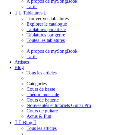
A propos de mySongBook
Tarifs


Tablatures

Trouver vos tablatures
Explorer le catalogue
Tablatures par artiste
Tablatures par genre
Toutes les tablatures
A propos de mySongBook
Tarifs
Artistes
Blog
Tous les articles
Catégories
Cours de basse
Théorie musicale
Cours de batterie
Nouveautés et tutoriels Guitar Pro
Cours de guitare
Actus & Fun


Blog

Tous les articles