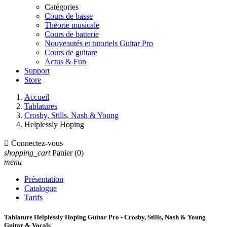
Catégories
Cours de basse
Théorie musicale
Cours de batterie
Nouveautés et tutoriels Guitar Pro
Cours de guitare
Actus & Fun
Support
Store
Accueil
Tablatures
Crosby, Stills, Nash & Young
Helplessly Hoping

Connectez-vous
shopping_cart
Panier
(0)
menu
Présentation
Catalogue
Tarifs
Tablature Helplessly Hoping Guitar Pro - Crosby, Stills, Nash & Young
Guitar & Vocals