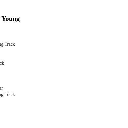
& Young
ng Track
ack
ar
ng Track