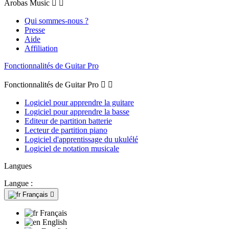
Arobas Music


Qui sommes-nous ?
Presse
Aide
Affiliation
Fonctionnalités de Guitar Pro
Fonctionnalités de Guitar Pro


Logiciel pour apprendre la guitare
Logiciel pour apprendre la basse
Editeur de partition batterie
Lecteur de partition piano
Logiciel d'apprentissage du ukulélé
Logiciel de notation musicale
Langues
Langue :
Français

Français
English