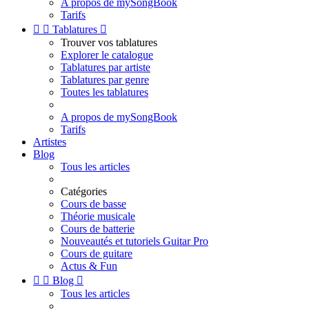
A propos de mySongBook
Tarifs


Tablatures

Trouver vos tablatures
Explorer le catalogue
Tablatures par artiste
Tablatures par genre
Toutes les tablatures
A propos de mySongBook
Tarifs
Artistes
Blog
Tous les articles
Catégories
Cours de basse
Théorie musicale
Cours de batterie
Nouveautés et tutoriels Guitar Pro
Cours de guitare
Actus & Fun


Blog

Tous les articles