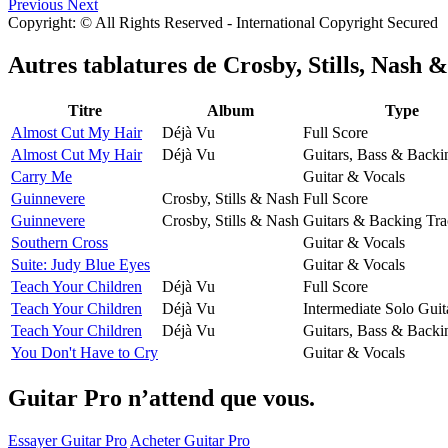
Previous
Next
Copyright: © All Rights Reserved - International Copyright Secured
Autres tablatures de
Crosby, Stills, Nash 
Titre
Album
Type
Almost Cut My Hair
Déjà Vu
Full Score
Almost Cut My Hair
Déjà Vu
Guitars, Bass & Backi
Carry Me
Guitar & Vocals
Guinnevere
Crosby, Stills & Nash
Full Score
Guinnevere
Crosby, Stills & Nash
Guitars & Backing Tr
Southern Cross
Guitar & Vocals
Suite: Judy Blue Eyes
Guitar & Vocals
Teach Your Children
Déjà Vu
Full Score
Teach Your Children
Déjà Vu
Intermediate Solo Guit
Teach Your Children
Déjà Vu
Guitars, Bass & Backi
You Don't Have to Cry
Guitar & Vocals
Guitar Pro n’attend que vous.
Essayer Guitar Pro
Acheter Guitar Pro