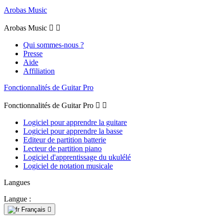
Arobas Music
Arobas Music


Qui sommes-nous ?
Presse
Aide
Affiliation
Fonctionnalités de Guitar Pro
Fonctionnalités de Guitar Pro


Logiciel pour apprendre la guitare
Logiciel pour apprendre la basse
Editeur de partition batterie
Lecteur de partition piano
Logiciel d'apprentissage du ukulélé
Logiciel de notation musicale
Langues
Langue :
Français
