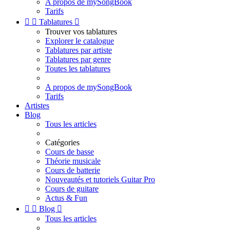
A propos de mySongBook
Tarifs


Tablatures

Trouver vos tablatures
Explorer le catalogue
Tablatures par artiste
Tablatures par genre
Toutes les tablatures
A propos de mySongBook
Tarifs
Artistes
Blog
Tous les articles
Catégories
Cours de basse
Théorie musicale
Cours de batterie
Nouveautés et tutoriels Guitar Pro
Cours de guitare
Actus & Fun


Blog

Tous les articles