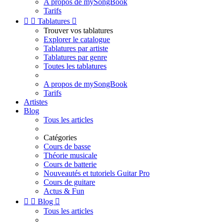
A propos de mySongBook
Tarifs


Tablatures

Trouver vos tablatures
Explorer le catalogue
Tablatures par artiste
Tablatures par genre
Toutes les tablatures
A propos de mySongBook
Tarifs
Artistes
Blog
Tous les articles
Catégories
Cours de basse
Théorie musicale
Cours de batterie
Nouveautés et tutoriels Guitar Pro
Cours de guitare
Actus & Fun


Blog

Tous les articles