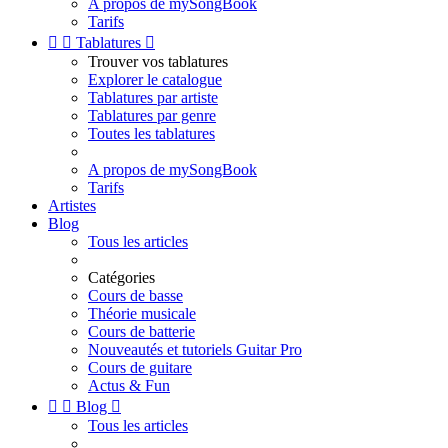
A propos de mySongBook
Tarifs


Tablatures

Trouver vos tablatures
Explorer le catalogue
Tablatures par artiste
Tablatures par genre
Toutes les tablatures
A propos de mySongBook
Tarifs
Artistes
Blog
Tous les articles
Catégories
Cours de basse
Théorie musicale
Cours de batterie
Nouveautés et tutoriels Guitar Pro
Cours de guitare
Actus & Fun


Blog

Tous les articles