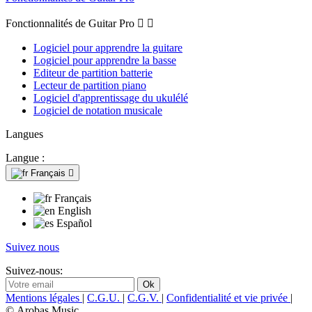
Fonctionnalités de Guitar Pro


Logiciel pour apprendre la guitare
Logiciel pour apprendre la basse
Editeur de partition batterie
Lecteur de partition piano
Logiciel d'apprentissage du ukulélé
Logiciel de notation musicale
Langues
Langue :
Français

Français
English
Español
Suivez nous
Suivez-nous:
Mentions légales
|
C.G.U.
|
C.G.V.
|
Confidentialité et vie privée
|
© Arobas Music