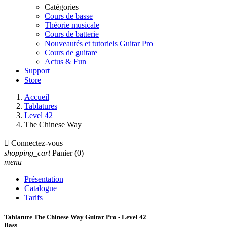
Catégories
Cours de basse
Théorie musicale
Cours de batterie
Nouveautés et tutoriels Guitar Pro
Cours de guitare
Actus & Fun
Support
Store
Accueil
Tablatures
Level 42
The Chinese Way

Connectez-vous
shopping_cart
Panier
(0)
menu
Présentation
Catalogue
Tarifs
Tablature The Chinese Way Guitar Pro - Level 42
Bass