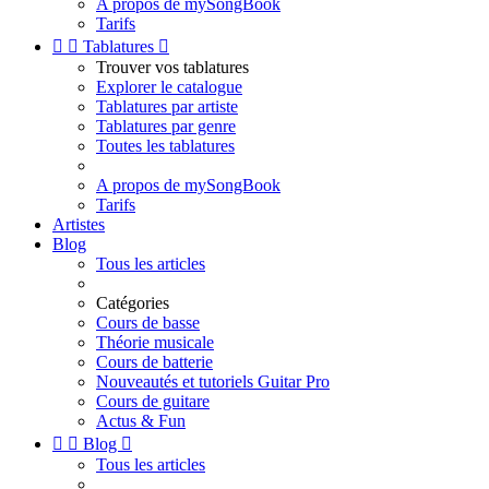
A propos de mySongBook
Tarifs


Tablatures

Trouver vos tablatures
Explorer le catalogue
Tablatures par artiste
Tablatures par genre
Toutes les tablatures
A propos de mySongBook
Tarifs
Artistes
Blog
Tous les articles
Catégories
Cours de basse
Théorie musicale
Cours de batterie
Nouveautés et tutoriels Guitar Pro
Cours de guitare
Actus & Fun


Blog

Tous les articles