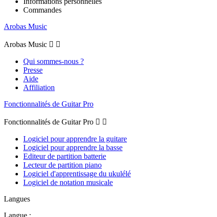
Informations personnelles
Commandes
Arobas Music
Arobas Music


Qui sommes-nous ?
Presse
Aide
Affiliation
Fonctionnalités de Guitar Pro
Fonctionnalités de Guitar Pro


Logiciel pour apprendre la guitare
Logiciel pour apprendre la basse
Editeur de partition batterie
Lecteur de partition piano
Logiciel d'apprentissage du ukulélé
Logiciel de notation musicale
Langues
Langue :