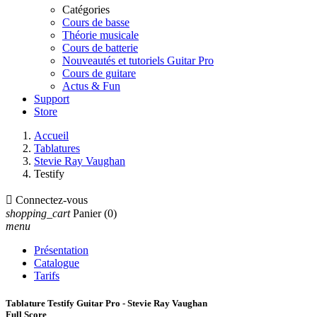
Catégories
Cours de basse
Théorie musicale
Cours de batterie
Nouveautés et tutoriels Guitar Pro
Cours de guitare
Actus & Fun
Support
Store
Accueil
Tablatures
Stevie Ray Vaughan
Testify

Connectez-vous
shopping_cart
Panier
(0)
menu
Présentation
Catalogue
Tarifs
Tablature Testify Guitar Pro - Stevie Ray Vaughan
Full Score