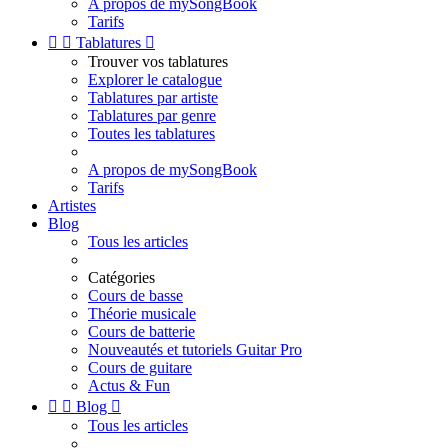
A propos de mySongBook
Tarifs


Tablatures

Trouver vos tablatures
Explorer le catalogue
Tablatures par artiste
Tablatures par genre
Toutes les tablatures
A propos de mySongBook
Tarifs
Artistes
Blog
Tous les articles
Catégories
Cours de basse
Théorie musicale
Cours de batterie
Nouveautés et tutoriels Guitar Pro
Cours de guitare
Actus & Fun


Blog

Tous les articles