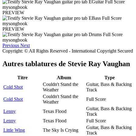
PREVIEW
PREVIEW
Previous
Next
Copyright: © All Rights Reserved - International Copyright Secured
Autres tablatures de
Stevie Ray Vaughan
Titre
Album
Type
Couldn't Stand the
Guitar, Bass & Backing
Cold Shot
Weather
Track
Couldn't Stand the
Cold Shot
Full Score
Weather
Guitar, Bass & Backing
Lenny
Texas Flood
Track
Lenny
Texas Flood
Full Score
Guitar, Bass & Backing
Little Wing
The Sky Is Crying
Track