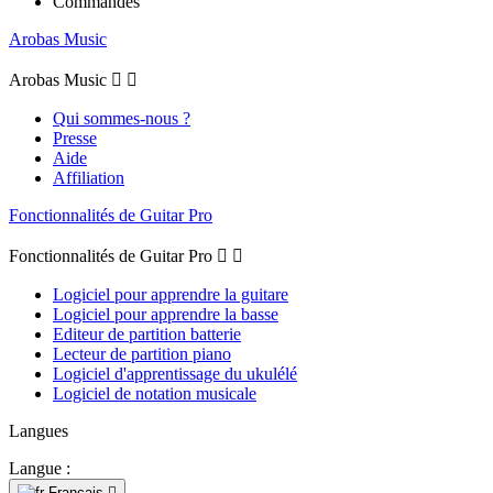
Commandes
Arobas Music
Arobas Music


Qui sommes-nous ?
Presse
Aide
Affiliation
Fonctionnalités de Guitar Pro
Fonctionnalités de Guitar Pro


Logiciel pour apprendre la guitare
Logiciel pour apprendre la basse
Editeur de partition batterie
Lecteur de partition piano
Logiciel d'apprentissage du ukulélé
Logiciel de notation musicale
Langues
Langue :
Français
