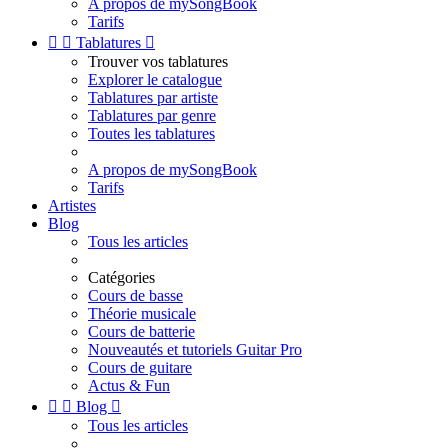
A propos de mySongBook
Tarifs


Tablatures

Trouver vos tablatures
Explorer le catalogue
Tablatures par artiste
Tablatures par genre
Toutes les tablatures
A propos de mySongBook
Tarifs
Artistes
Blog
Tous les articles
Catégories
Cours de basse
Théorie musicale
Cours de batterie
Nouveautés et tutoriels Guitar Pro
Cours de guitare
Actus & Fun


Blog

Tous les articles