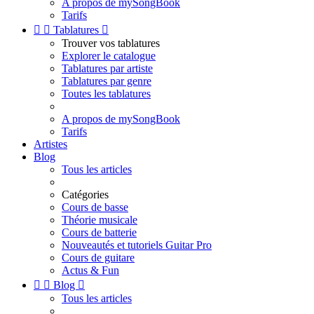
A propos de mySongBook
Tarifs


Tablatures

Trouver vos tablatures
Explorer le catalogue
Tablatures par artiste
Tablatures par genre
Toutes les tablatures
A propos de mySongBook
Tarifs
Artistes
Blog
Tous les articles
Catégories
Cours de basse
Théorie musicale
Cours de batterie
Nouveautés et tutoriels Guitar Pro
Cours de guitare
Actus & Fun


Blog

Tous les articles