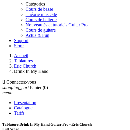
Catégories
Cours de basse
Théorie musicale
Cours de batterie
Nouveautés et tutoriels Guitar Pro
Cours de guitare
Actus & Fun
Support
Store
Accueil
Tablatures
Eric Church
Drink In My Hand

Connectez-vous
shopping_cart
Panier
(0)
menu
Présentation
Catalogue
Tarifs
Tablature Drink In My Hand Guitar Pro - Eric Church
Full Score