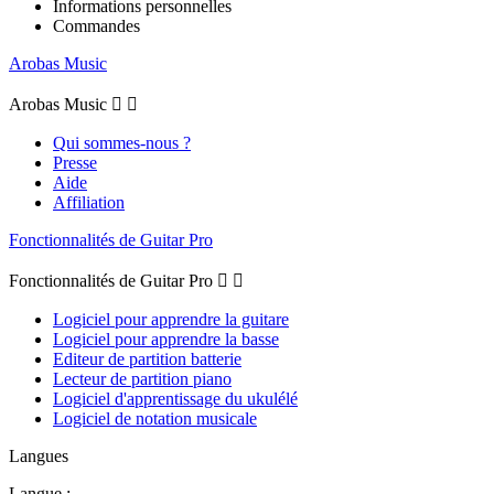
Informations personnelles
Commandes
Arobas Music
Arobas Music


Qui sommes-nous ?
Presse
Aide
Affiliation
Fonctionnalités de Guitar Pro
Fonctionnalités de Guitar Pro


Logiciel pour apprendre la guitare
Logiciel pour apprendre la basse
Editeur de partition batterie
Lecteur de partition piano
Logiciel d'apprentissage du ukulélé
Logiciel de notation musicale
Langues
Langue :