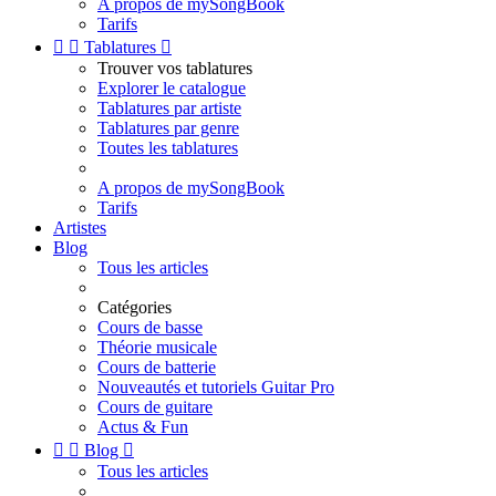
A propos de mySongBook
Tarifs


Tablatures

Trouver vos tablatures
Explorer le catalogue
Tablatures par artiste
Tablatures par genre
Toutes les tablatures
A propos de mySongBook
Tarifs
Artistes
Blog
Tous les articles
Catégories
Cours de basse
Théorie musicale
Cours de batterie
Nouveautés et tutoriels Guitar Pro
Cours de guitare
Actus & Fun


Blog

Tous les articles