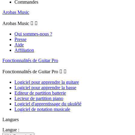
Commandes
Arobas Music
Arobas Music


Qui sommes-nous ?
Presse
Aide
Affiliation
Fonctionnalités de Guitar Pro
Fonctionnalités de Guitar Pro


Logiciel pour apprendre la guitare
Logiciel pour apprendre la basse
Editeur de partition batterie
Lecteur de partition piano
Logiciel d'apprentissage du ukulélé
Logiciel de notation musicale
Langues
Langue :