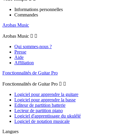
Informations personnelles
Commandes
Arobas Music
Arobas Music


Qui sommes-nous ?
Presse
Aide
Affiliation
Fonctionnalités de Guitar Pro
Fonctionnalités de Guitar Pro


Logiciel pour apprendre la guitare
Logiciel pour apprendre la basse
Editeur de partition batterie
Lecteur de partition piano
Logiciel d'apprentissage du ukulélé
Logiciel de notation musicale
Langues