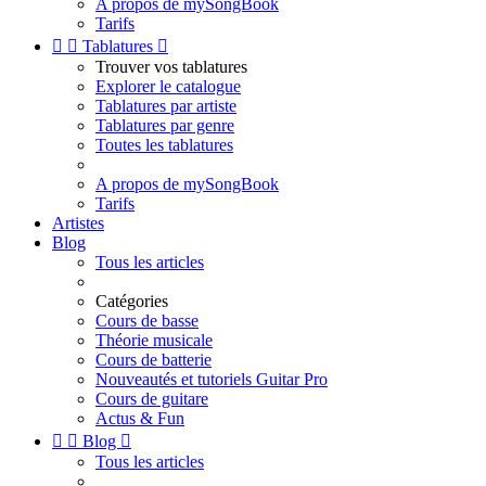
A propos de mySongBook
Tarifs


Tablatures

Trouver vos tablatures
Explorer le catalogue
Tablatures par artiste
Tablatures par genre
Toutes les tablatures
A propos de mySongBook
Tarifs
Artistes
Blog
Tous les articles
Catégories
Cours de basse
Théorie musicale
Cours de batterie
Nouveautés et tutoriels Guitar Pro
Cours de guitare
Actus & Fun


Blog

Tous les articles