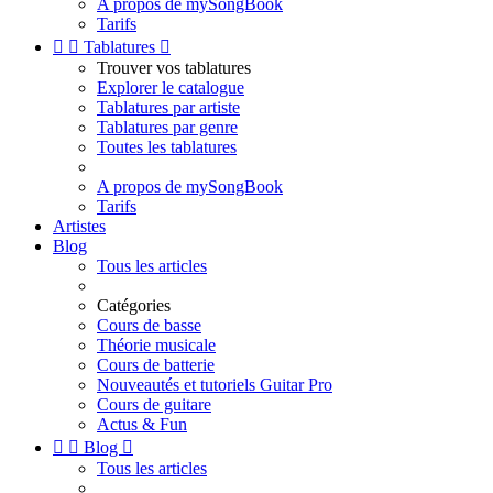
A propos de mySongBook
Tarifs


Tablatures

Trouver vos tablatures
Explorer le catalogue
Tablatures par artiste
Tablatures par genre
Toutes les tablatures
A propos de mySongBook
Tarifs
Artistes
Blog
Tous les articles
Catégories
Cours de basse
Théorie musicale
Cours de batterie
Nouveautés et tutoriels Guitar Pro
Cours de guitare
Actus & Fun


Blog

Tous les articles