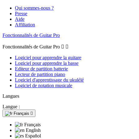
Qui sommes-nous ?
Presse
Aide
Affiliation
Fonctionnalités de Guitar Pro
Fonctionnalités de Guitar Pro


Logiciel pour apprendre la guitare
Logiciel pour apprendre la basse
Editeur de partition batterie
Lecteur de partition piano
Logiciel d'apprentissage du ukulélé
Logiciel de notation musicale
Langues
Langue :
Français

Français
English
Español