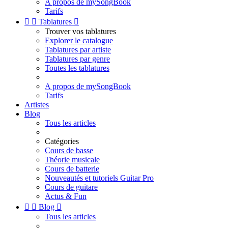
A propos de mySongBook
Tarifs


Tablatures

Trouver vos tablatures
Explorer le catalogue
Tablatures par artiste
Tablatures par genre
Toutes les tablatures
A propos de mySongBook
Tarifs
Artistes
Blog
Tous les articles
Catégories
Cours de basse
Théorie musicale
Cours de batterie
Nouveautés et tutoriels Guitar Pro
Cours de guitare
Actus & Fun


Blog

Tous les articles