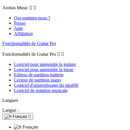
Arobas Music


Qui sommes-nous ?
Presse
Aide
Affiliation
Fonctionnalités de Guitar Pro
Fonctionnalités de Guitar Pro


Logiciel pour apprendre la guitare
Logiciel pour apprendre la basse
Editeur de partition batterie
Lecteur de partition piano
Logiciel d'apprentissage du ukulélé
Logiciel de notation musicale
Langues
Langue :
Français

Français