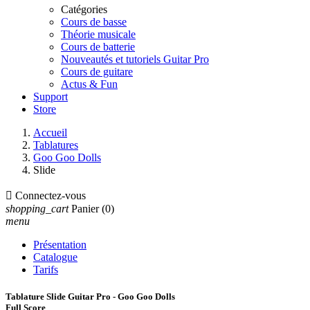
Catégories
Cours de basse
Théorie musicale
Cours de batterie
Nouveautés et tutoriels Guitar Pro
Cours de guitare
Actus & Fun
Support
Store
Accueil
Tablatures
Goo Goo Dolls
Slide

Connectez-vous
shopping_cart
Panier
(0)
menu
Présentation
Catalogue
Tarifs
Tablature Slide Guitar Pro - Goo Goo Dolls
Full Score