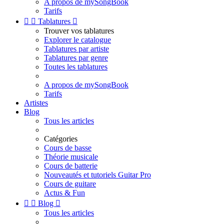
A propos de mySongBook
Tarifs


Tablatures

Trouver vos tablatures
Explorer le catalogue
Tablatures par artiste
Tablatures par genre
Toutes les tablatures
A propos de mySongBook
Tarifs
Artistes
Blog
Tous les articles
Catégories
Cours de basse
Théorie musicale
Cours de batterie
Nouveautés et tutoriels Guitar Pro
Cours de guitare
Actus & Fun


Blog

Tous les articles