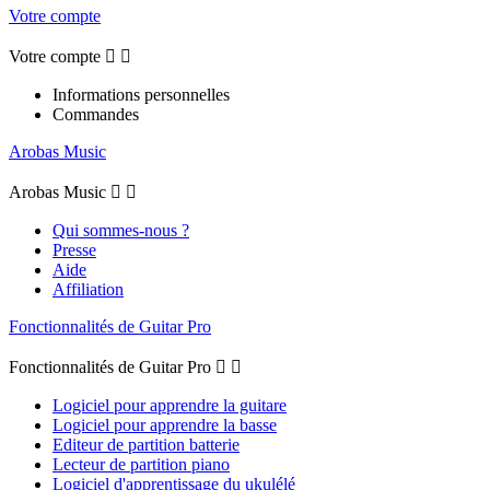
Votre compte
Votre compte


Informations personnelles
Commandes
Arobas Music
Arobas Music


Qui sommes-nous ?
Presse
Aide
Affiliation
Fonctionnalités de Guitar Pro
Fonctionnalités de Guitar Pro


Logiciel pour apprendre la guitare
Logiciel pour apprendre la basse
Editeur de partition batterie
Lecteur de partition piano
Logiciel d'apprentissage du ukulélé