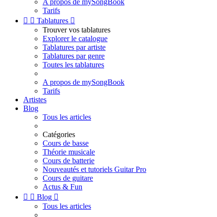
A propos de mySongBook
Tarifs


Tablatures

Trouver vos tablatures
Explorer le catalogue
Tablatures par artiste
Tablatures par genre
Toutes les tablatures
A propos de mySongBook
Tarifs
Artistes
Blog
Tous les articles
Catégories
Cours de basse
Théorie musicale
Cours de batterie
Nouveautés et tutoriels Guitar Pro
Cours de guitare
Actus & Fun


Blog

Tous les articles