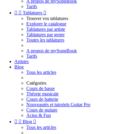
A propos de mySongBook
Tarifs


Tablatures

Trouver vos tablatures
Explorer le catalogue
Tablatures par artiste
Tablatures par genre
Toutes les tablatures
A propos de mySongBook
Tarifs
Artistes
Blog
Tous les articles
Catégories
Cours de basse
Théorie musicale
Cours de batterie
Nouveautés et tutoriels Guitar Pro
Cours de guitare
Actus & Fun


Blog

Tous les articles