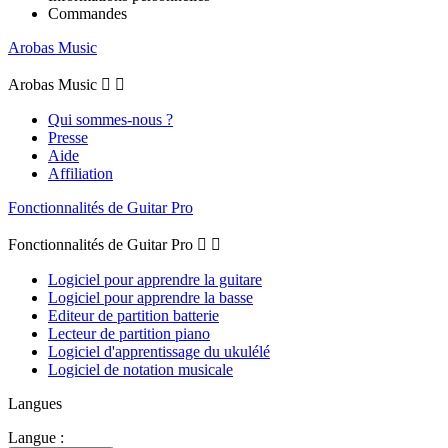
Commandes
Arobas Music
Arobas Music


Qui sommes-nous ?
Presse
Aide
Affiliation
Fonctionnalités de Guitar Pro
Fonctionnalités de Guitar Pro


Logiciel pour apprendre la guitare
Logiciel pour apprendre la basse
Editeur de partition batterie
Lecteur de partition piano
Logiciel d'apprentissage du ukulélé
Logiciel de notation musicale
Langues
Langue :