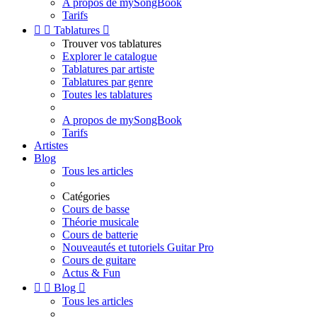
A propos de mySongBook
Tarifs


Tablatures

Trouver vos tablatures
Explorer le catalogue
Tablatures par artiste
Tablatures par genre
Toutes les tablatures
A propos de mySongBook
Tarifs
Artistes
Blog
Tous les articles
Catégories
Cours de basse
Théorie musicale
Cours de batterie
Nouveautés et tutoriels Guitar Pro
Cours de guitare
Actus & Fun


Blog

Tous les articles