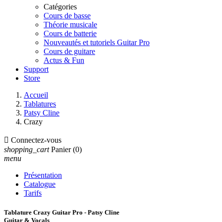
Catégories
Cours de basse
Théorie musicale
Cours de batterie
Nouveautés et tutoriels Guitar Pro
Cours de guitare
Actus & Fun
Support
Store
Accueil
Tablatures
Patsy Cline
Crazy

Connectez-vous
shopping_cart
Panier
(0)
menu
Présentation
Catalogue
Tarifs
Tablature Crazy Guitar Pro - Patsy Cline
Guitar & Vocals