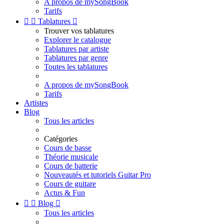
A propos de mySongBook
Tarifs


Tablatures

Trouver vos tablatures
Explorer le catalogue
Tablatures par artiste
Tablatures par genre
Toutes les tablatures
A propos de mySongBook
Tarifs
Artistes
Blog
Tous les articles
Catégories
Cours de basse
Théorie musicale
Cours de batterie
Nouveautés et tutoriels Guitar Pro
Cours de guitare
Actus & Fun


Blog

Tous les articles