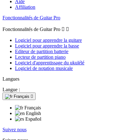
Aide
Affiliation
Fonctionnalités de Guitar Pro
Fonctionnalités de Guitar Pro


Logiciel pour apprendre la guitare
Logiciel pour apprendre la basse
Editeur de partition batterie
Lecteur de partition piano
Logiciel d'apprentissage du ukulélé
Logiciel de notation musicale
Langues
Langue :
Français

Français
English
Español
Suivez nous