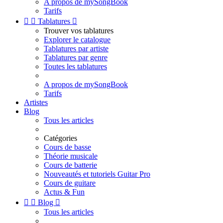
A propos de mySongBook
Tarifs


Tablatures

Trouver vos tablatures
Explorer le catalogue
Tablatures par artiste
Tablatures par genre
Toutes les tablatures
A propos de mySongBook
Tarifs
Artistes
Blog
Tous les articles
Catégories
Cours de basse
Théorie musicale
Cours de batterie
Nouveautés et tutoriels Guitar Pro
Cours de guitare
Actus & Fun


Blog

Tous les articles