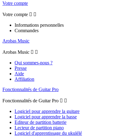
Votre compte
Votre compte


Informations personnelles
Commandes
Arobas Music
Arobas Music


Qui sommes-nous ?
Presse
Aide
Affiliation
Fonctionnalités de Guitar Pro
Fonctionnalités de Guitar Pro


Logiciel pour apprendre la guitare
Logiciel pour apprendre la basse
Editeur de partition batterie
Lecteur de partition piano
Logiciel d'apprentissage du ukulélé