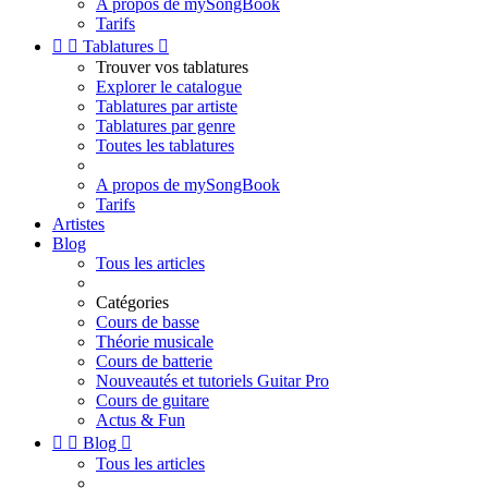
A propos de mySongBook
Tarifs


Tablatures

Trouver vos tablatures
Explorer le catalogue
Tablatures par artiste
Tablatures par genre
Toutes les tablatures
A propos de mySongBook
Tarifs
Artistes
Blog
Tous les articles
Catégories
Cours de basse
Théorie musicale
Cours de batterie
Nouveautés et tutoriels Guitar Pro
Cours de guitare
Actus & Fun


Blog

Tous les articles