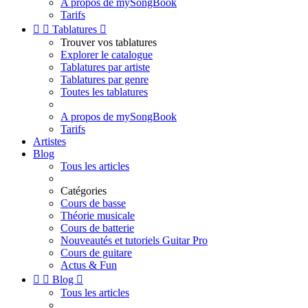
A propos de mySongBook
Tarifs


Tablatures

Trouver vos tablatures
Explorer le catalogue
Tablatures par artiste
Tablatures par genre
Toutes les tablatures
A propos de mySongBook
Tarifs
Artistes
Blog
Tous les articles
Catégories
Cours de basse
Théorie musicale
Cours de batterie
Nouveautés et tutoriels Guitar Pro
Cours de guitare
Actus & Fun


Blog

Tous les articles