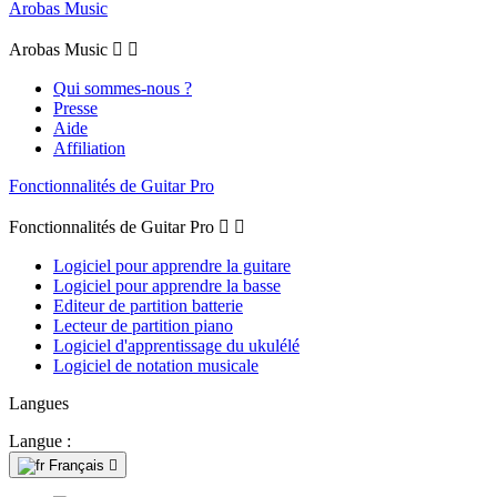
Arobas Music
Arobas Music


Qui sommes-nous ?
Presse
Aide
Affiliation
Fonctionnalités de Guitar Pro
Fonctionnalités de Guitar Pro


Logiciel pour apprendre la guitare
Logiciel pour apprendre la basse
Editeur de partition batterie
Lecteur de partition piano
Logiciel d'apprentissage du ukulélé
Logiciel de notation musicale
Langues
Langue :
Français
