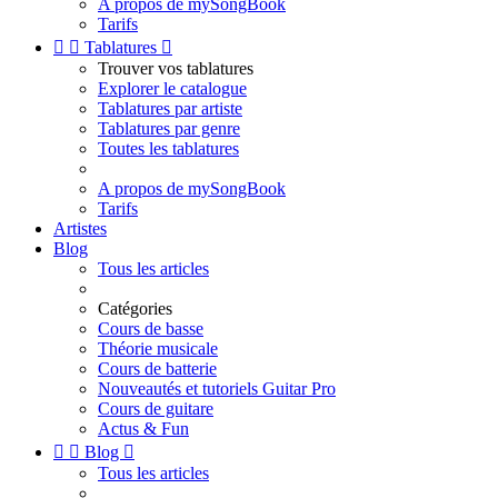
A propos de mySongBook
Tarifs


Tablatures

Trouver vos tablatures
Explorer le catalogue
Tablatures par artiste
Tablatures par genre
Toutes les tablatures
A propos de mySongBook
Tarifs
Artistes
Blog
Tous les articles
Catégories
Cours de basse
Théorie musicale
Cours de batterie
Nouveautés et tutoriels Guitar Pro
Cours de guitare
Actus & Fun


Blog

Tous les articles