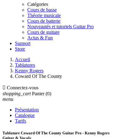
Catégories
Cours de basse
Théorie musicale
Cours de batterie
Nouveautés et tutoriels Guitar Pro
Cours de guitare
Actus & Fun
Support
Store
Accueil
Tablatures
Kenny Rogers
Coward Of The County

Connectez-vous
shopping_cart
Panier
(0)
menu
Présentation
Catalogue
Tarifs
Tablature Coward Of The County Guitar Pro - Kenny Rogers
Guitar & Vocals