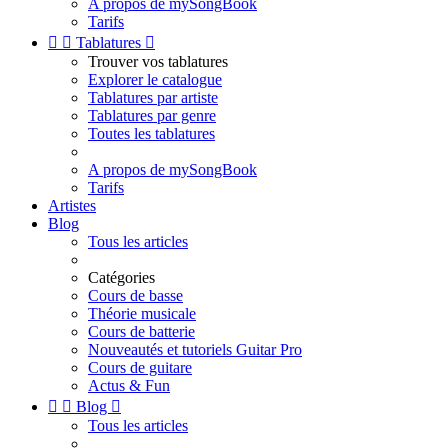
A propos de mySongBook
Tarifs


Tablatures

Trouver vos tablatures
Explorer le catalogue
Tablatures par artiste
Tablatures par genre
Toutes les tablatures
A propos de mySongBook
Tarifs
Artistes
Blog
Tous les articles
Catégories
Cours de basse
Théorie musicale
Cours de batterie
Nouveautés et tutoriels Guitar Pro
Cours de guitare
Actus & Fun


Blog

Tous les articles