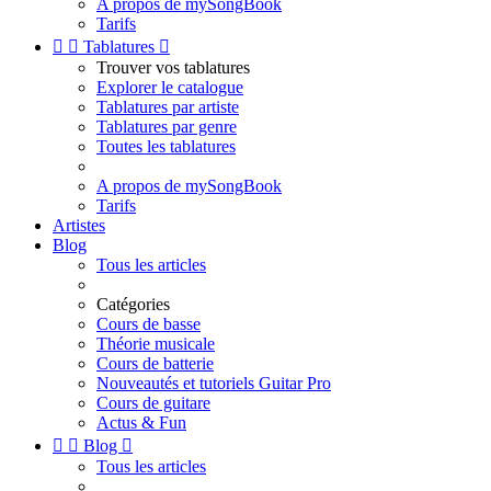
A propos de mySongBook
Tarifs


Tablatures

Trouver vos tablatures
Explorer le catalogue
Tablatures par artiste
Tablatures par genre
Toutes les tablatures
A propos de mySongBook
Tarifs
Artistes
Blog
Tous les articles
Catégories
Cours de basse
Théorie musicale
Cours de batterie
Nouveautés et tutoriels Guitar Pro
Cours de guitare
Actus & Fun


Blog

Tous les articles