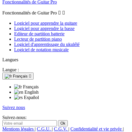
Fonctionnalités de Guitar Pro
Fonctionnalités de Guitar Pro


Logiciel pour apprendre la guitare
Logiciel pour apprendre la basse
Editeur de partition batterie
Lecteur de partition piano
Logiciel d'apprentissage du ukulélé
Logiciel de notation musicale
Langues
Langue :
Français

Français
English
Español
Suivez nous
Suivez-nous:
Mentions légales
|
C.G.U.
|
C.G.V.
|
Confidentialité et vie privée
|